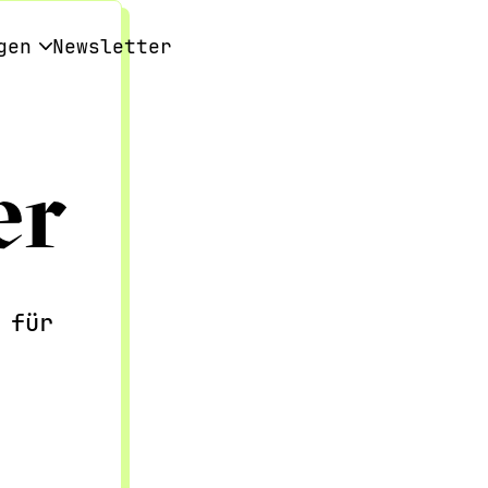
gen
Newsletter
Eching
e Veranstaltungen
kshops
träge
er
air Cafe
touren
idertausch
m
t
ursionen
stellungen
ionen
 für