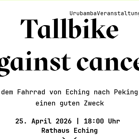
Urubamba
Veranstaltun
Tallbike
In 
All
Wor
Vor
gainst canc
Rep
Rad
Kle
Fil
Fes
Exk
Aus
Akt
 dem Fahrrad von Eching nach Peking
einen guten Zweck
25. April 2026 | 18:00 Uhr
Rathaus Eching