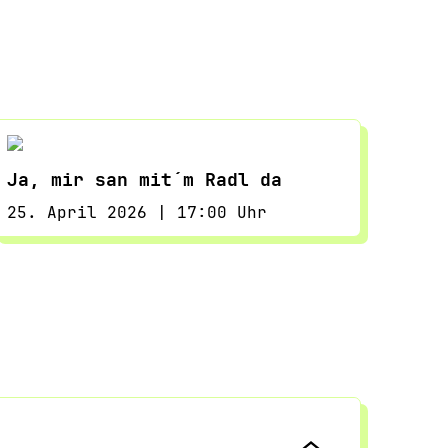
Ja, mir san mit´m Radl da
25. April 2026 | 17:00 Uhr
Ja, mir san mit´m Radl da
25. April 2026 | 17:00 Uhr