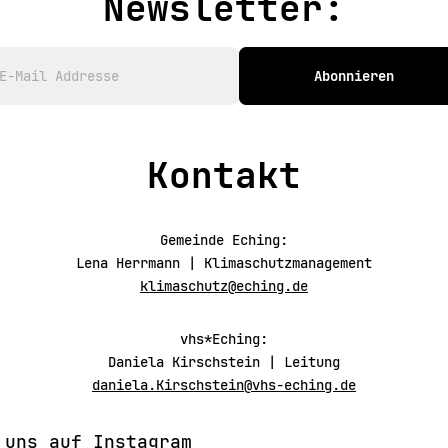
Newsletter:
ren und gemeinsam über die Mobilität d
Abonnieren
Kontakt
Gemeinde Eching:
Lena Herrmann | Klimaschutzmanagement
klimaschutz@eching.de
vhs*Eching:
Daniela Kirschstein | Leitung
daniela.Kirschstein@vhs-eching.de
 uns auf Instagram