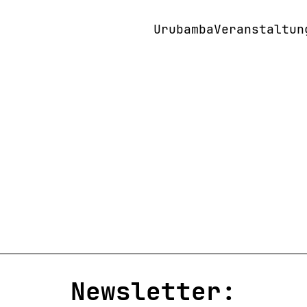
Urubamba
Veranstaltun
In 
All
Wor
Vor
Rep
Rad
Moosburger Solartage
Kle
Fil
25. April 2026 | 12:00 Uhr
Fes
Exk
Aus
Akt
Newsletter: