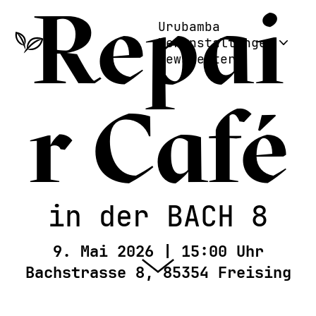
Repai
Urubamba
Veranstaltungen
Newsletter
In Eching
Alle Veranst
r Café
Workshops
Vorträge
Repair Cafe
Radtouren
Kleidertausc
Film
Fest
Exkursionen
Ausstellunge
Aktionen
in der BACH 8
9. Mai 2026 | 15:00 Uhr
Bachstrasse 8, 85354 Freising