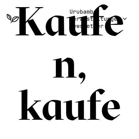
Kaufe
Urubamba
Veranstaltungen
Newsletter
In Eching
Alle Veranst
n,
Workshops
Vorträge
Repair Cafe
Radtouren
Kleidertausc
Film
Fest
Exkursionen
Ausstellunge
kaufe
Aktionen