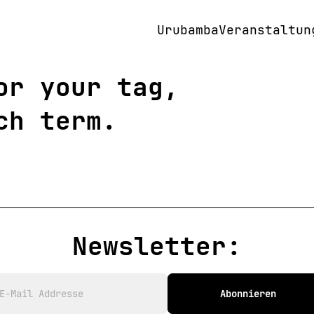
Urubamba
Veranstaltun
In 
or your tag,
All
Wor
Vor
Rep
ch term.
Rad
Kle
Fil
Fes
Exk
Aus
Akt
Newsletter:
Abonnieren