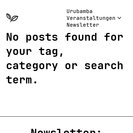
Urubamba
Veranstaltungen
Newsletter
No posts found for
In Eching
Alle Veranst
Workshops
your tag,
Vorträge
Repair Cafe
Radtouren
category or search
Kleidertausc
Film
Fest
Exkursionen
term.
Ausstellunge
Aktionen
Newsletter: